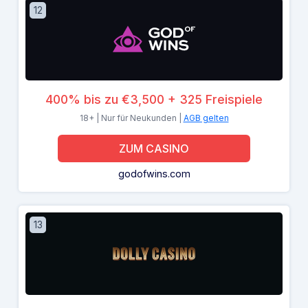
12
400% bis zu €3,500 + 325 Freispiele
18+ | Nur für Neukunden |
AGB gelten
ZUM CASINO
godofwins.com
13