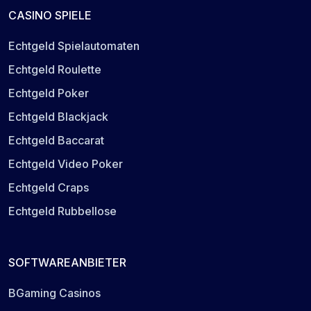
CASINO SPIELE
Echtgeld Spielautomaten
Echtgeld Roulette
Echtgeld Poker
Echtgeld Blackjack
Echtgeld Baccarat
Echtgeld Video Poker
Echtgeld Craps
Echtgeld Rubbellose
SOFTWAREANBIETER
BGaming Casinos