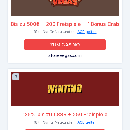
Bis zu 500€ + 200 Freispiele + 1 Bonus Crab
18+ | Nur für Neukunden |
AGB gelten
ZUM CASINO
stonevegas.com
3
125% bis zu €888 + 250 Freispiele
18+ | Nur für Neukunden |
AGB gelten