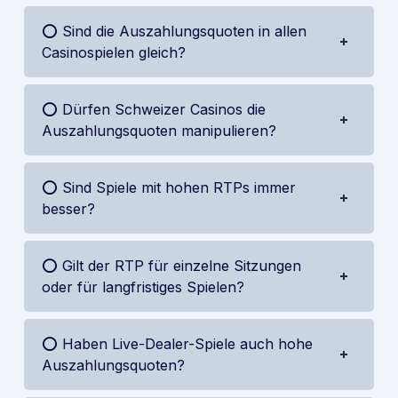
⭕ Sind die Auszahlungsquoten in allen
Casinospielen gleich?
⭕ Dürfen Schweizer Casinos die
Auszahlungsquoten manipulieren?
⭕ Sind Spiele mit hohen RTPs immer
besser?
⭕ Gilt der RTP für einzelne Sitzungen
oder für langfristiges Spielen?
⭕ Haben Live-Dealer-Spiele auch hohe
Auszahlungsquoten?