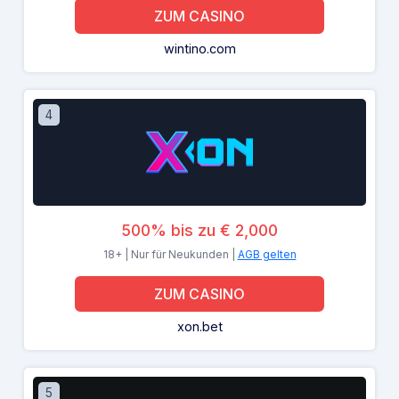
ZUM CASINO
wintino.com
4
500% bis zu € 2,000
18+ | Nur für Neukunden |
AGB gelten
ZUM CASINO
xon.bet
5