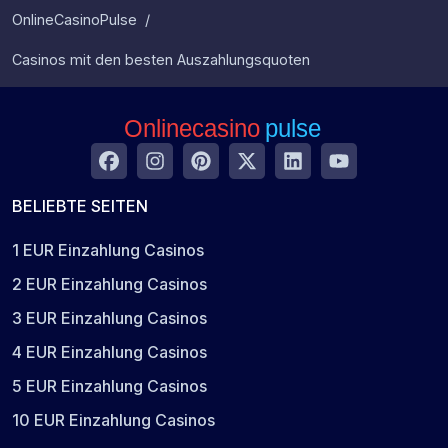
OnlineCasinoPulse
Casinos mit den besten Auszahlungsquoten
BELIEBTE SEITEN
1 EUR Einzahlung Casinos
2 EUR Einzahlung Casinos
3 EUR Einzahlung Casinos
4 EUR Einzahlung Casinos
5 EUR Einzahlung Casinos
10 EUR Einzahlung Casinos