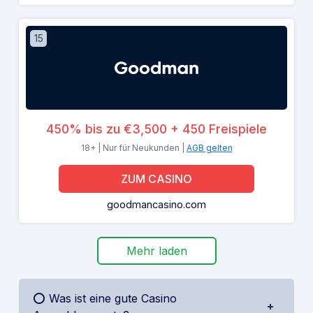
15
450% bis zu €3,500 + 450 Freispiele
18+ | Nur für Neukunden |
AGB gelten
ZUM CASINO
goodmancasino.com
Mehr laden
⭕ Was ist eine gute Casino