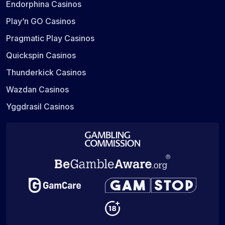
Endorphina Casinos
Play’n GO Casinos
Pragmatic Play Casinos
Quickspin Casinos
Thunderkick Casinos
Wazdan Casinos
Yggdrasil Casinos