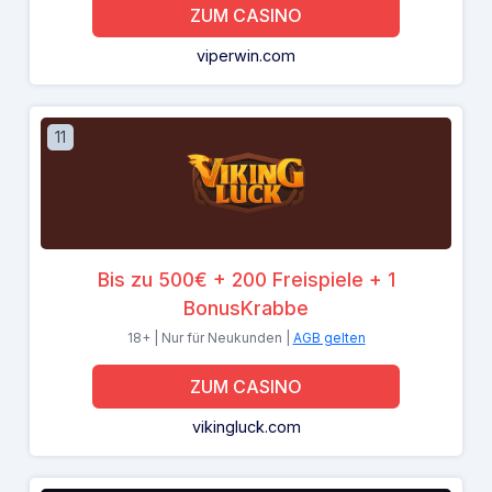
ZUM CASINO
viperwin.com
11
Bis zu 500€ + 200 Freispiele + 1
BonusKrabbe
18+ | Nur für Neukunden |
AGB gelten
ZUM CASINO
vikingluck.com