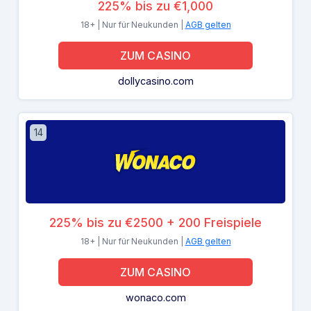
225% bis zu €1,000
18+ | Nur für Neukunden |
AGB gelten
ZUM CASINO
dollycasino.com
14
225% bis zu €2500 + 200 Freispiele
18+ | Nur für Neukunden |
AGB gelten
ZUM CASINO
wonaco.com