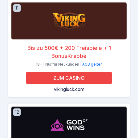
11
Bis zu 500€ + 200 Freispiele + 1
BonusKrabbe
18+ | Nur für Neukunden |
AGB gelten
ZUM CASINO
vikingluck.com
12