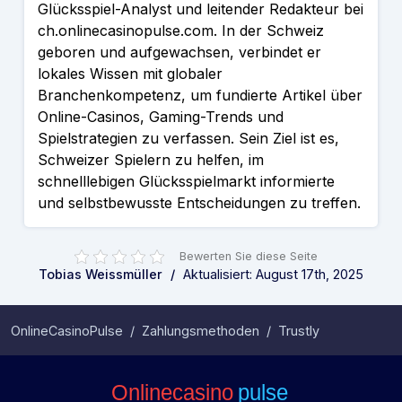
Glücksspiel-Analyst und leitender Redakteur bei
ch.onlinecasinopulse.com. In der Schweiz
geboren und aufgewachsen, verbindet er
lokales Wissen mit globaler
Branchenkompetenz, um fundierte Artikel über
Online-Casinos, Gaming-Trends und
Spielstrategien zu verfassen. Sein Ziel ist es,
Schweizer Spielern zu helfen, im
schnelllebigen Glücksspielmarkt informierte
und selbstbewusste Entscheidungen zu treffen.
Bewerten Sie diese Seite
Tobias Weissmüller
Aktualisiert: August 17th, 2025
OnlineCasinoPulse
Zahlungsmethoden
Trustly