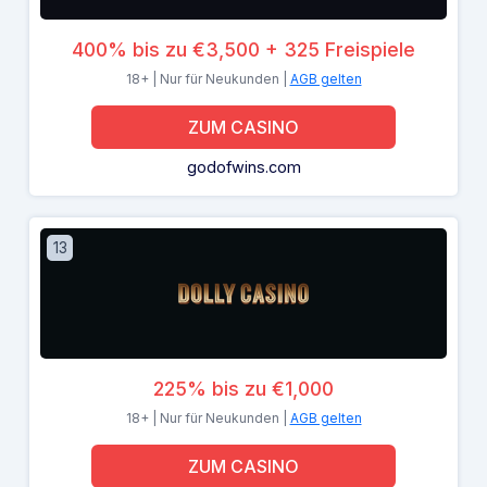
400% bis zu €3,500 + 325 Freispiele
18+ | Nur für Neukunden |
AGB gelten
ZUM CASINO
godofwins.com
13
225% bis zu €1,000
18+ | Nur für Neukunden |
AGB gelten
ZUM CASINO