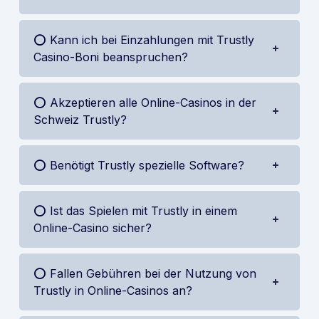
⭕ Kann ich bei Einzahlungen mit Trustly
Casino-Boni beanspruchen?
⭕ Akzeptieren alle Online-Casinos in der
Schweiz Trustly?
⭕ Benötigt Trustly spezielle Software?
⭕ Ist das Spielen mit Trustly in einem
Online-Casino sicher?
⭕ Fallen Gebühren bei der Nutzung von
Trustly in Online-Casinos an?