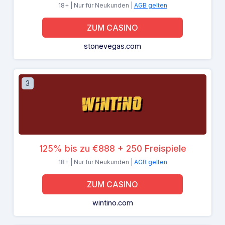
18+ | Nur für Neukunden |
AGB gelten
ZUM CASINO
stonevegas.com
3
125% bis zu €888 + 250 Freispiele
18+ | Nur für Neukunden |
AGB gelten
ZUM CASINO
wintino.com