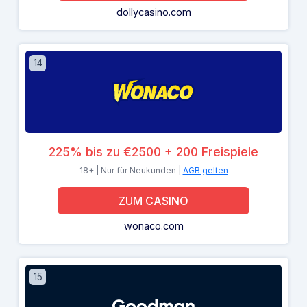
dollycasino.com
14
225% bis zu €2500 + 200 Freispiele
18+ | Nur für Neukunden |
AGB gelten
ZUM CASINO
wonaco.com
15