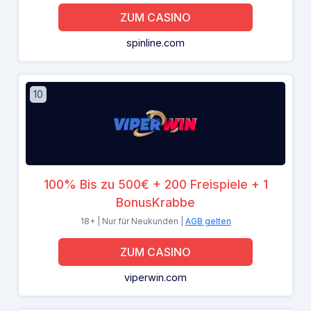
ZUM CASINO
spinline.com
10
100% Bis zu 500€ + 200 Freispiele + 1
BonusKrabbe
18+ | Nur für Neukunden |
AGB gelten
ZUM CASINO
viperwin.com