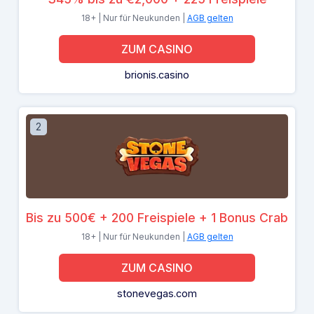
18+ | Nur für Neukunden |
AGB gelten
ZUM CASINO
brionis.casino
2
Bis zu 500€ + 200 Freispiele + 1 Bonus Crab
18+ | Nur für Neukunden |
AGB gelten
ZUM CASINO
stonevegas.com