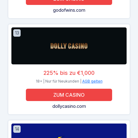
godofwins.com
13
225% bis zu €1,000
18+ | Nur für Neukunden |
AGB gelten
ZUM CASINO
dollycasino.com
14