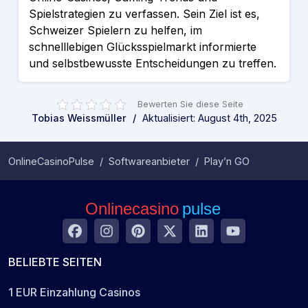
Spielstrategien zu verfassen. Sein Ziel ist es,
Schweizer Spielern zu helfen, im
schnelllebigen Glücksspielmarkt informierte
und selbstbewusste Entscheidungen zu treffen.
Bewerten Sie diese Seite
Tobias Weissmüller
Aktualisiert: August 4th, 2025
OnlineCasinoPulse
Softwareanbieter
Play’n GO
BELIEBTE SEITEN
1 EUR Einzahlung Casinos