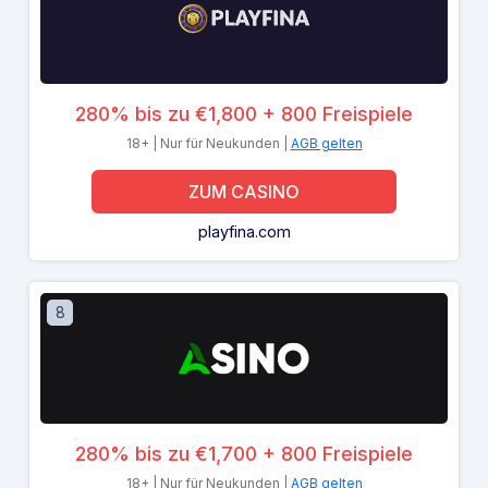
280% bis zu €1,800 + 800 Freispiele
18+ | Nur für Neukunden |
AGB gelten
ZUM CASINO
playfina.com
8
280% bis zu €1,700 + 800 Freispiele
18+ | Nur für Neukunden |
AGB gelten