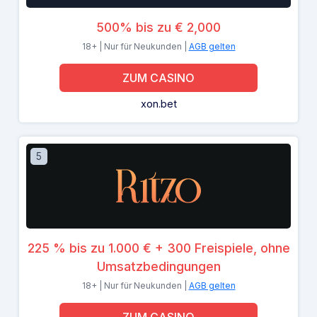
500% bis zu € 2,000
18+ | Nur für Neukunden |
AGB gelten
ZUM CASINO
xon.bet
5
225 % bis zu 1.000 € + 300 Freispiele, ohne
Umsatzbedingungen
18+ | Nur für Neukunden |
AGB gelten