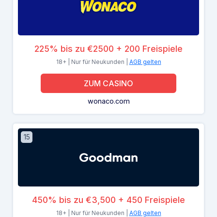
225% bis zu €2500 + 200 Freispiele
18+ | Nur für Neukunden |
AGB gelten
ZUM CASINO
wonaco.com
15
450% bis zu €3,500 + 450 Freispiele
18+ | Nur für Neukunden |
AGB gelten