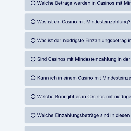
⭕ Welche Beträge werden in Casinos mit Mi
⭕ Was ist ein Casino mit Mindesteinzahlung?
⭕ Was ist der niedrigste Einzahlungsbetrag 
⭕ Sind Casinos mit Mindesteinzahlung in der
⭕ Kann ich in einem Casino mit Mindesteinz
⭕ Welche Boni gibt es in Casinos mit niedri
⭕ Welche Einzahlungsbeträge sind in diesen