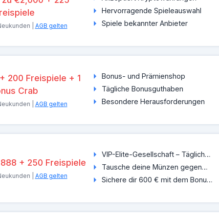
Hervorragende Spieleauswahl
reispiele
Spiele bekannter Anbieter
 Neukunden |
AGB gelten
Bonus- und Prämienshop
+ 200 Freispiele + 1
Tägliche Bonusguthaben
nus Crab
Besondere Herausforderungen
 Neukunden |
AGB gelten
VIP-Elite-Gesellschaft – Täglich
888 + 250 Freispiele
800 € extra!
Tausche deine Münzen gegen
 Neukunden |
AGB gelten
Prämien im Wert von 2.000 € ein!
Sichere dir 600 € mit dem Bonus-
Krabben-Rettungspaket!