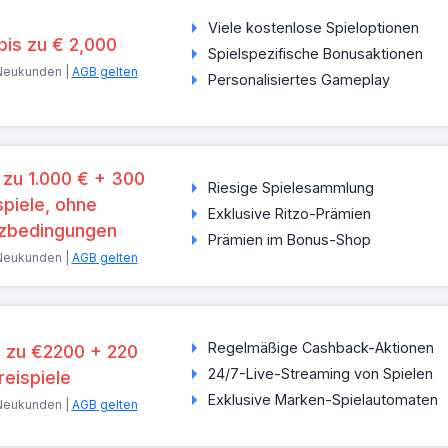
Viele kostenlose Spieloptionen
is zu € 2,000
Spielspezifische Bonusaktionen
 Neukunden |
AGB gelten
Personalisiertes Gameplay
 zu 1.000 € + 300
Riesige Spielesammlung
spiele, ohne
Exklusive Ritzo-Prämien
zbedingungen
Prämien im Bonus-Shop
 Neukunden |
AGB gelten
Regelmäßige Cashback-Aktionen
 zu €2200 + 220
24/7-Live-Streaming von Spielen
reispiele
Exklusive Marken-Spielautomaten
 Neukunden |
AGB gelten