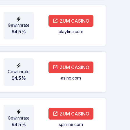
ZUM CASINO
Gewinnrate
94.5%
playfina.com
ZUM CASINO
Gewinnrate
94.5%
asino.com
ZUM CASINO
Gewinnrate
94.5%
spinline.com