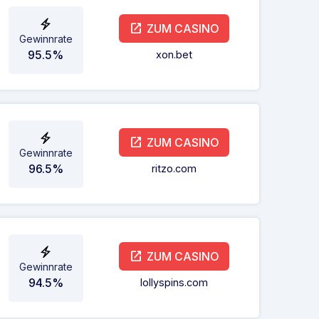
ZUM CASINO
Gewinnrate
95.5%
xon.bet
ZUM CASINO
Gewinnrate
96.5%
ritzo.com
ZUM CASINO
Gewinnrate
94.5%
lollyspins.com