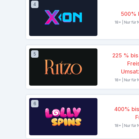
4
500% b
18+ | Nur für
5
225 % bis
Frei
Umsat
18+ | Nur für
6
400% bis
F
18+ | Nur für