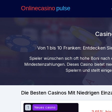
Casin
Von 1 bis 10 Franken: Entdecken Si
Spieler wünschen sich oft hohe Boni nach e
Mindesteinzahlungen. Dieses Casino bietet nie
Spielern und stellt eini
Die Besten Casinos Mit Niedrigen Ein
1
Neues casino
345% bis