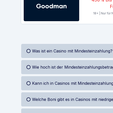
F
18+ | Nur für
⭕ Was ist ein Casino mit Mindesteinzahlung?
⭕ Wie hoch ist der Mindesteinzahlungsbetra
⭕ Kann ich in Casinos mit Mindesteinzahlung
⭕ Welche Boni gibt es in Casinos mit niedri