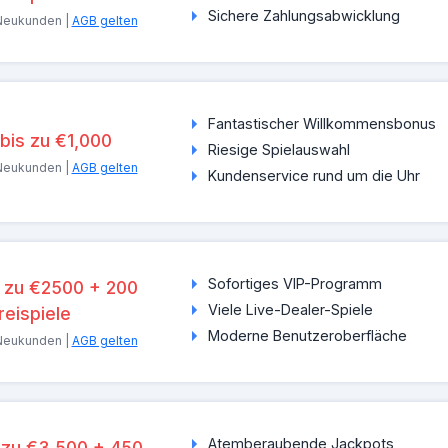
Animationen
Sichere Zahlungsabwicklung
 Neukunden |
AGB gelten
Fantastischer Willkommensbonus
bis zu €1,000
Riesige Spielauswahl
 Neukunden |
AGB gelten
Kundenservice rund um die Uhr
Sofortiges VIP-Programm
 zu €2500 + 200
Viele Live-Dealer-Spiele
reispiele
Moderne Benutzeroberfläche
 Neukunden |
AGB gelten
Atemberaubende Jackpots
 zu €3,500 + 450