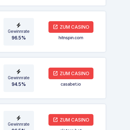
ZUM CASINO
Gewinnrate
96.5%
hitnspin.com
ZUM CASINO
Gewinnrate
94.5%
casabet.io
ZUM CASINO
Gewinnrate