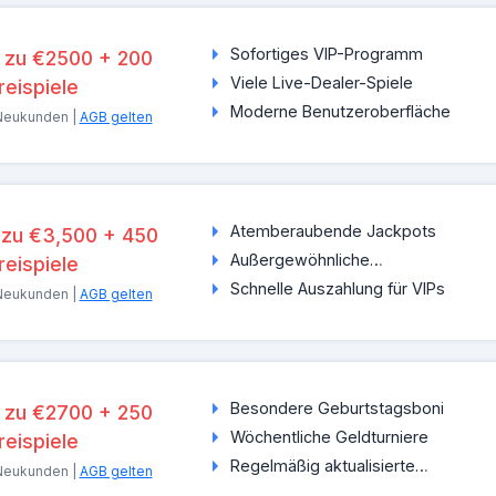
Sofortiges VIP-Programm
 zu €2500 + 200
Viele Live-Dealer-Spiele
reispiele
Moderne Benutzeroberfläche
 Neukunden |
AGB gelten
Atemberaubende Jackpots
 zu €3,500 + 450
Außergewöhnliche
reispiele
Geburtstagsboni
Schnelle Auszahlung für VIPs
 Neukunden |
AGB gelten
Besondere Geburtstagsboni
 zu €2700 + 250
Wöchentliche Geldturniere
reispiele
Regelmäßig aktualisierte
 Neukunden |
AGB gelten
Spielauswahl