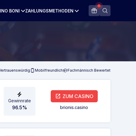
INO BONI
ZAHLUNGSMETHODEN
 Vertrauenswürdig
Mobilfreundlich
Fachmännisch Bewertet
ZUM CASINO
Gewinnrate
96.5%
brionis.casino