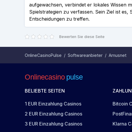
aufgewachsen, verbindet er lokales Wissen m
Spielstrategien zu verfassen. Sein Ziel ist es
Entscheidungen zu treffen.
Bewerten Sie diese Seite
OnlineCasinoPulse
Softwareanbieter
Amusnet
BELIEBTE SEITEN
ZAHLU
1 EUR Einzahlung Casinos
Bitcoin 
2 EUR Einzahlung Casinos
PostFina
3 EUR Einzahlung Casinos
Klarna C