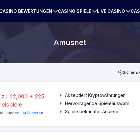
CASINO BEWERTUNGEN
CASINO SPIELE
LIVE CASINO
CAS
Amusnet
Sicher &
Akzeptiert Kryptowährungen
 zu €2,000 + 225
Hervorragende Spieleauswahl
reispiele
Spiele bekannter Anbieter
 Neukunden |
AGB gelten