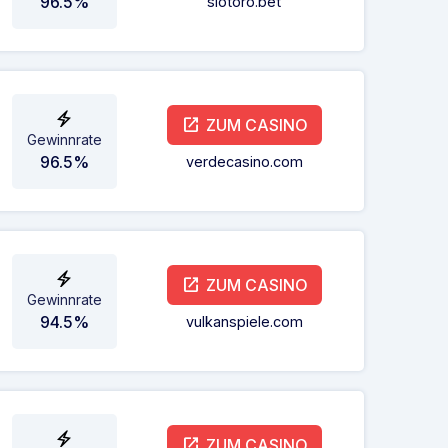
96.5%
slotoro.bet
ZUM CASINO
Gewinnrate
96.5%
verdecasino.com
ZUM CASINO
Gewinnrate
94.5%
vulkanspiele.com
ZUM CASINO