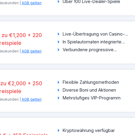
Über 100 Live-Dealer-Spiele
 Neukunden |
AGB gelten
Live-Übertragung von Casino-
 zu €1,200 + 220
Events
In Spielautomaten integrierte
reispiele
Minispiele
Verbundene progressive
 Neukunden |
AGB gelten
Jackpots
Flexible Zahlungsmethoden
 zu €2,000 + 250
Diverse Boni und Aktionen
reispiele
Mehrstufiges VIP-Programm
 Neukunden |
AGB gelten
Kryptowährung verfügbar