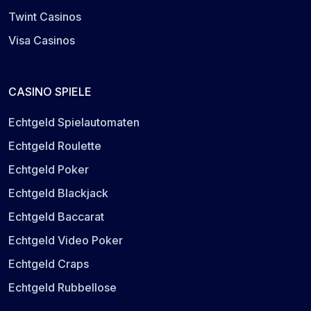
Twint Casinos
Visa Casinos
CASINO SPIELE
Echtgeld Spielautomaten
Echtgeld Roulette
Echtgeld Poker
Echtgeld Blackjack
Echtgeld Baccarat
Echtgeld Video Poker
Echtgeld Craps
Echtgeld Rubbellose