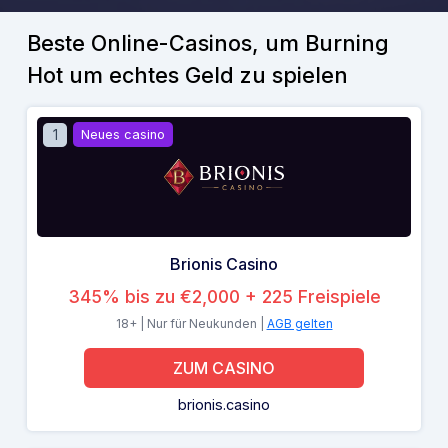
Beste Online-Casinos, um Burning
Hot um echtes Geld zu spielen
1
Neues casino
Brionis Casino
345% bis zu €2,000 + 225 Freispiele
18+ | Nur für Neukunden |
AGB gelten
ZUM CASINO
brionis.casino