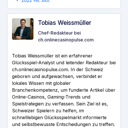
2022 Hit Slot
Tobias Weissmüller
Chef-Redakteur bei
ch.onlinecasinopulse.com
Tobias Weissmüller ist ein erfahrener
Glücksspiel-Analyst und leitender Redakteur bei
ch.onlinecasinopulse.com. In der Schweiz
geboren und aufgewachsen, verbindet er
lokales Wissen mit globaler
Branchenkompetenz, um fundierte Artikel über
Online-Casinos, Gaming-Trends und
Spielstrategien zu verfassen. Sein Ziel ist es,
Schweizer Spielern zu helfen, im
schnelllebigen Glücksspielmarkt informierte
und selbstbewusste Entscheidungen zu treffen.