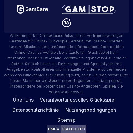
Über Uns
Verantwortungsvolles Glücksspiel
Datenschutzrichtlinie
Nutzungsbedingungen
Sitemap
DMCA
PROTECTED