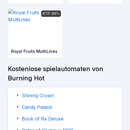
Spin
RTP: 96%
Royal Fruits MultiLines
Kostenlose spielautomaten von
Burning Hot
Shining Crown
Candy Palace
Book of Ra Deluxe