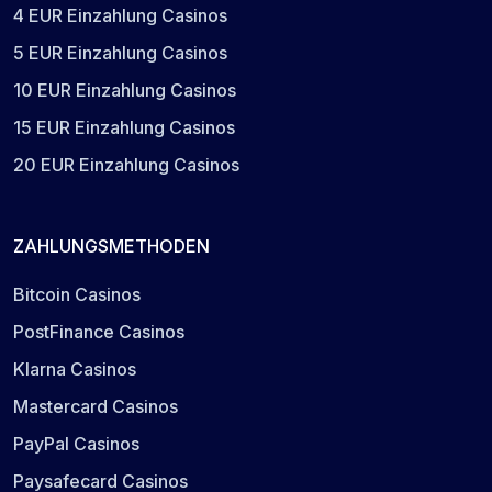
4 EUR Einzahlung Casinos
5 EUR Einzahlung Casinos
10 EUR Einzahlung Casinos
15 EUR Einzahlung Casinos
20 EUR Einzahlung Casinos
ZAHLUNGSMETHODEN
Bitcoin Casinos
PostFinance Casinos
Klarna Casinos
Mastercard Casinos
PayPal Casinos
Paysafecard Casinos