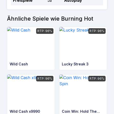
Freispiele
Ja
Autoplay
J
Ähnliche Spiele wie Burning Hot
RTP: 96%
RTP: 96%
Wild Cash
Lucky Streak 3
RTP: 96%
RTP: 96%
Wild Cash x9990
Coin Win: Hold The