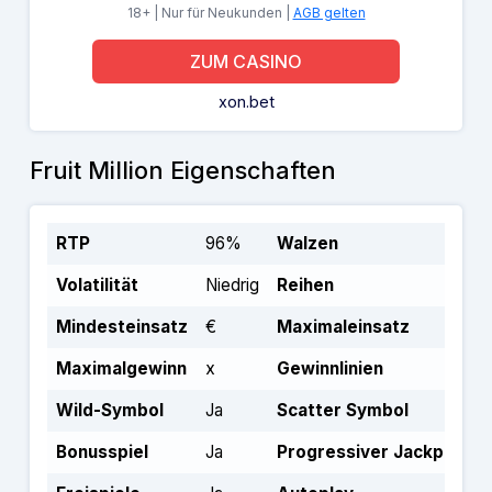
18+ | Nur für Neukunden |
AGB gelten
ZUM CASINO
xon.bet
Fruit Million Eigenschaften
RTP
96%
Walzen
Volatilität
Niedrig
Reihen
Mindesteinsatz
€
Maximaleinsatz
€
Maximalgewinn
x
Gewinnlinien
Wild-Symbol
Ja
Scatter Symbol
J
Bonusspiel
Ja
Progressiver Jackpot
J