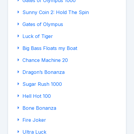
Gates of Olympus 1000
Sunny Coin 2: Hold The Spin
Gates of Olympus
Luck of Tiger
Big Bass Floats my Boat
Chance Machine 20
Dragon’s Bonanza
Sugar Rush 1000
Hell Hot 100
Bone Bonanza
Fire Joker
Ultra Luck