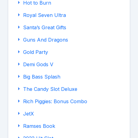
Hot to Burn
Royal Seven Ultra
Santa’s Great Gifts
Guns And Dragons
Gold Party
Demi Gods V
Big Bass Splash
The Candy Slot Deluxe
Rich Piggies: Bonus Combo
JetX
Ramses Book