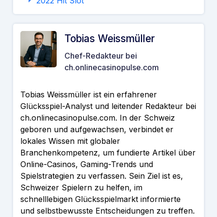
2022 Hit Slot
Tobias Weissmüller
Chef-Redakteur bei
ch.onlinecasinopulse.com
Tobias Weissmüller ist ein erfahrener
Glücksspiel-Analyst und leitender Redakteur bei
ch.onlinecasinopulse.com. In der Schweiz
geboren und aufgewachsen, verbindet er
lokales Wissen mit globaler
Branchenkompetenz, um fundierte Artikel über
Online-Casinos, Gaming-Trends und
Spielstrategien zu verfassen. Sein Ziel ist es,
Schweizer Spielern zu helfen, im
schnelllebigen Glücksspielmarkt informierte
und selbstbewusste Entscheidungen zu treffen.