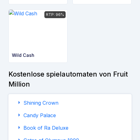
RTP: 96%
Wild Cash
Kostenlose spielautomaten von Fruit
Million
Shining Crown
Candy Palace
Book of Ra Deluxe