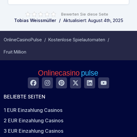
Bewerten Sie diese Seite
Tobias Weissmüller
Aktualisiert: August 4th, 2025
OnlineCasinoPulse
Kostenlose Spielautomaten
Fruit Million
BELIEBTE SEITEN
1 EUR Einzahlung Casinos
2 EUR Einzahlung Casinos
3 EUR Einzahlung Casinos