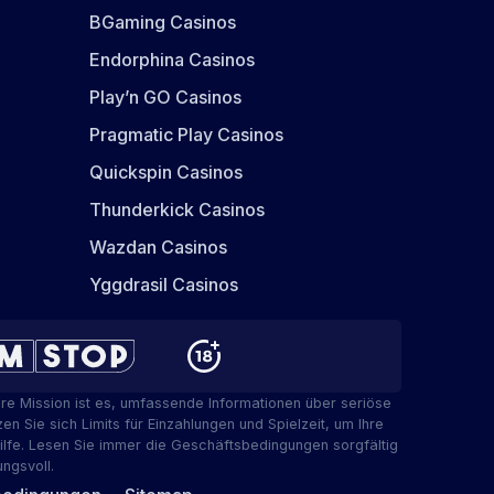
BGaming Casinos
Endorphina Casinos
Play’n GO Casinos
Pragmatic Play Casinos
Quickspin Casinos
Thunderkick Casinos
Wazdan Casinos
Yggdrasil Casinos