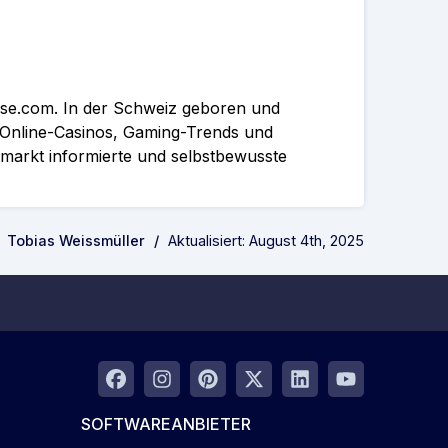
ulse.com. In der Schweiz geboren und
 Online-Casinos, Gaming-Trends und
elmarkt informierte und selbstbewusste
Tobias Weissmüller
Aktualisiert: August 4th, 2025
SOFTWAREANBIETER