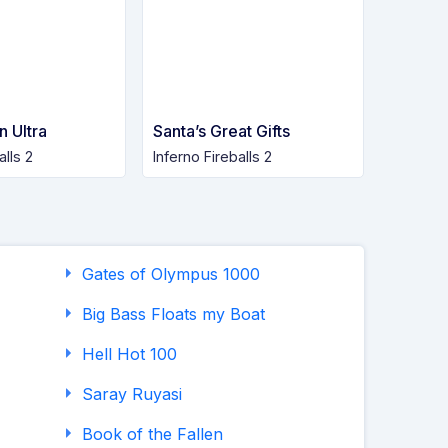
n Ultra
Santa’s Great Gifts
alls 2
Inferno Fireballs 2
Gates of Olympus 1000
Big Bass Floats my Boat
Hell Hot 100
Saray Ruyasi
Book of the Fallen