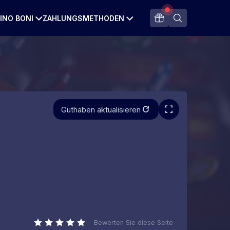
INO BONI
ZAHLUNGSMETHODEN
Guthaben aktualisieren
Bewerten Sie diese Seite