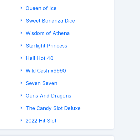
Queen of Ice
Sweet Bonanza Dice
Wisdom of Athena
Starlight Princess
Hell Hot 40
Wild Cash x9990
Seven Seven
Guns And Dragons
The Candy Slot Deluxe
2022 Hit Slot