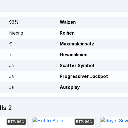
96%
Walzen
Niedrig
Reihen
€
Maximaleinsatz
x
Gewinnlinien
Ja
Scatter Symbol
Ja
Progressiver Jackpot
Ja
Autoplay
lls 2
RTP: 96%
RTP: 96%