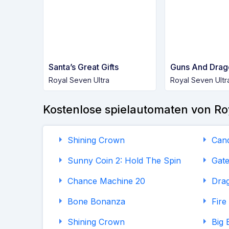
Santa’s Great Gifts
Guns And Drag
Royal Seven Ultra
Royal Seven Ultr
Kostenlose spielautomaten von Ro
Shining Crown
Can
Sunny Coin 2: Hold The Spin
Gate
Chance Machine 20
Dra
Bone Bonanza
Fire
Shining Crown
Big 