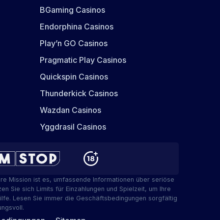
BGaming Casinos
Endorphina Casinos
Play’n GO Casinos
Pragmatic Play Casinos
Quickspin Casinos
Thunderkick Casinos
Wazdan Casinos
Yggdrasil Casinos