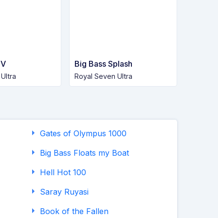
 V
Big Bass Splash
Ultra
Royal Seven Ultra
Gates of Olympus 1000
Big Bass Floats my Boat
Hell Hot 100
Saray Ruyasi
Book of the Fallen