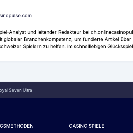
asinopulse.com
spiel-Analyst und leitender Redakteur bei ch.onlinecasinop
it globaler Branchenkompetenz, um fundierte Artikel über
, Schweizer Spielern zu helfen, im schnelllebigen Glücksspi
oyal Seven Ultra
NGSMETHODEN
CASINO SPIELE