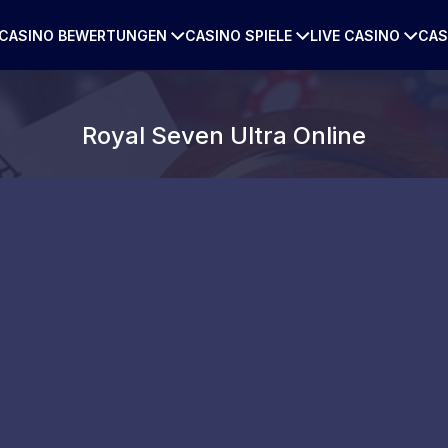
CASINO BEWERTUNGEN
CASINO SPIELE
LIVE CASINO
CAS
Royal Seven Ultra Online