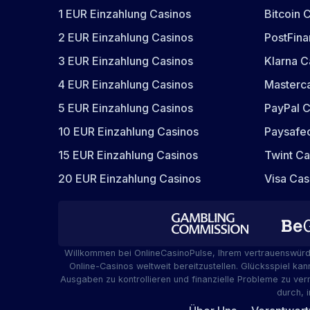
1 EUR Einzahlung Casinos
Bitcoin 
2 EUR Einzahlung Casinos
PostFina
3 EUR Einzahlung Casinos
Klarna C
4 EUR Einzahlung Casinos
Masterc
5 EUR Einzahlung Casinos
PayPal C
10 EUR Einzahlung Casinos
Paysafe
15 EUR Einzahlung Casinos
Twint Ca
20 EUR Einzahlung Casinos
Visa Cas