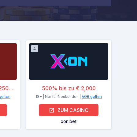
4
 250
500% bis zu € 2,000
gelten
18+ | Nur für Neukunden |
AGB gelten
ZUM CASINO
xon.bet